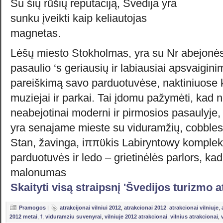
Su šių rūšių reputaciją, Švedija yra
sunku įveikti kaip keliautojas
magnetas.
Lėšų miesto Stokholmas, yra su Nr abejonės
pasaulio ‘s geriausių ir labiausiai apsvaigini
pareiškimą savo parduotuvėse, naktiniuose 
muziejai ir parkai. Tai įdomu pažymėti, kad
neabejotinai moderni ir pirmosios pasaulyje,
yra senajame mieste su viduramžių, cobbles
Stan, žavinga, iππϋkis Labiryntowy komple
parduotuvės ir ledo – grietinėlės parlors, ka
malonumas
Skaityti visą straipsnį 'Švedijos turizmo a
Pramogos
|
atrakcijonai vilniui 2012
,
atrakcionai 2012
,
atrakcionai vilniuje
,
2012 metai
,
f
,
viduramziu suvenyrai
,
vilniuje 2012 atrakcionai
,
vilnius atrakcionai
,