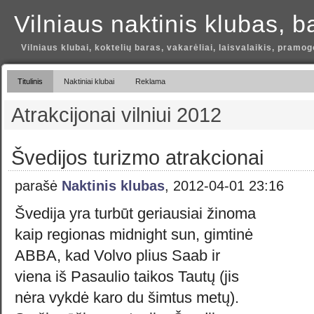
Vilniaus naktinis klubas, b
Vilniaus klubai, koktelių baras, vakarėliai, laisvalaikis, pramog
Titulinis
Naktiniai klubai
Reklama
Atrakcijonai vilniui 2012
Švedijos turizmo atrakcionai
parašė
Naktinis klubas
, 2012-04-01 23:16
Švedija yra turbūt geriausiai žinoma
kaip regionas midnight sun, gimtinė
ABBA, kad Volvo plius Saab ir
viena iš Pasaulio taikos Tautų (jis
nėra vykdė karo du šimtus metų).