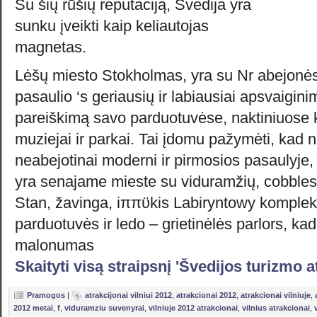
Su šių rūšių reputaciją, Švedija yra
sunku įveikti kaip keliautojas
magnetas.
Lėšų miesto Stokholmas, yra su Nr abejonės
pasaulio ‘s geriausių ir labiausiai apsvaigini
pareiškimą savo parduotuvėse, naktiniuose 
muziejai ir parkai. Tai įdomu pažymėti, kad
neabejotinai moderni ir pirmosios pasaulyje,
yra senajame mieste su viduramžių, cobbles
Stan, žavinga, iππϋkis Labiryntowy komple
parduotuvės ir ledo – grietinėlės parlors, ka
malonumas
Skaityti visą straipsnį 'Švedijos turizmo a
Pramogos
|
atrakcijonai vilniui 2012
,
atrakcionai 2012
,
atrakcionai vilniuje
,
2012 metai
,
f
,
viduramziu suvenyrai
,
vilniuje 2012 atrakcionai
,
vilnius atrakcionai
,