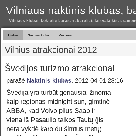
Vilniaus naktinis klubas, b
Vilniaus klubai, koktelių baras, vakarėliai, laisvalaikis, pramog
Titulinis
Naktiniai klubai
Reklama
Vilnius atrakcionai 2012
Švedijos turizmo atrakcionai
parašė
Naktinis klubas
, 2012-04-01 23:16
Švedija yra turbūt geriausiai žinoma
kaip regionas midnight sun, gimtinė
ABBA, kad Volvo plius Saab ir
viena iš Pasaulio taikos Tautų (jis
nėra vykdė karo du šimtus metų).