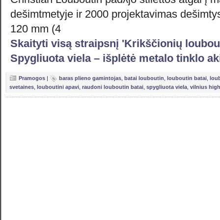
dešimtmetyje ir 2000 projektavimas dešimtys 
120 mm (4
Skaityti visą straipsnį 'Krikščionių loubou
Spygliuota viela – išplėtė metalo tinklo a
Pramogos
|
baras plieno gamintojas
,
batai louboutin
,
louboutin batai
,
loub
svetaines
,
louboutini apavi
,
raudoni louboutin batai
,
spygliuota viela
,
vilnius hig