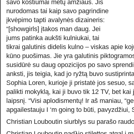
savo kostiumai metų amžiaus. Jis
nurodomas tai kaip savo pagrindine
įkvėpimo tapti avalynės dizaineris:
“[showgirls] įtakos man daug. Jei
jums patinka aukšti kulniukai, tai
tikrai galutinis didelis kulno – viskas apie kojų
kūno puošimas. Jie yra galutinis piktogramo
susidūrė su daug opozicijos po savo sprendi
anksti, jis teigia, kad jo ryžtą buvo sustiprint
Sophia Loren, kurioje ji pristatė jos sesuo, s
palikti mokyklą, kai ji buvo tik 12 TV, bet kai
laipsnį. “Visi aplodismentų! Ir aš maniau, “ger
apgailestauju I ‘m going to būti, pavyzdžiui,
Christian Louboutin siurblys su parašo raudo
Christian Louboutin padλjo stilettos atgal į