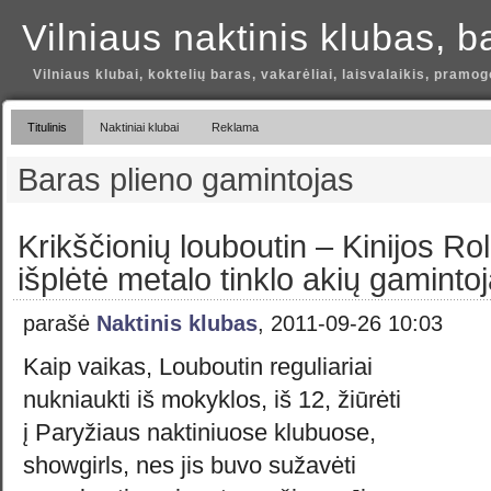
Vilniaus naktinis klubas, b
Vilniaus klubai, koktelių baras, vakarėliai, laisvalaikis, pramog
Titulinis
Naktiniai klubai
Reklama
Baras plieno gamintojas
Krikščionių louboutin – Kinijos Rol
išplėtė metalo tinklo akių gaminto
parašė
Naktinis klubas
, 2011-09-26 10:03
Kaip vaikas, Louboutin reguliariai
nukniaukti iš mokyklos, iš 12, žiūrėti
į Paryžiaus naktiniuose klubuose,
showgirls, nes jis buvo sužavėti