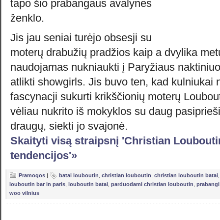
tapo šio prabangaus avalynės
ženklo.
Jis jau seniai turėjo obsesji su
moterų drabužių pradžios kaip a dvylika met
naudojamas nukniaukti į Paryžiaus naktiniuos
atlikti showgirls. Jis buvo ten, kad kulniukai 
fascynacji sukurti krikščionių moterų Loubout
vėliau nukrito iš mokyklos su daug pasiprieš
draugų, siekti jo svajonė.
Skaityti visą straipsnį 'Christian Loubout
tendencijos'»
Pramogos
|
batai louboutin
,
christian louboutin
,
christian louboutin batai
louboutin bar in paris
,
louboutin batai
,
parduodami christian louboutin
,
prabangi
woo vilnius