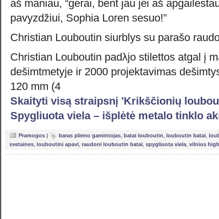
aš maniau, “gerai, bent jau jei aš apgailestau
pavyzdžiui, Sophia Loren sesuo!”
Christian Louboutin siurblys su parašo raudo
Christian Louboutin padλjo stilettos atgal į
dešimtmetyje ir 2000 projektavimas dešimtys 
120 mm (4
Skaityti visą straipsnį 'Krikščionių loubou
Spygliuota viela – išplėtė metalo tinklo a
Pramogos
|
baras plieno gamintojas
,
batai louboutin
,
louboutin batai
,
loub
svetaines
,
louboutini apavi
,
raudoni louboutin batai
,
spygliuota viela
,
vilnius hig