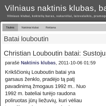
Vilniaus naktinis klubas, b
Vilniaus klubai, koktelių baras, vakarėliai, laisvalaikis, pramog
Titulinis
Naktiniai klubai
Reklama
Batai louboutin
Christian Louboutin batai: Sustoj
parašė
Naktinis klubas
, 2011-10-06 01:59
Krikščionių Louboutin batai yra
garsaus ženklo, pradėjo tą patį
pavadinimą žmogaus 1992 m.. Nuo
1992 m. bateliai turėjo raudona
poliruotas jūrų liežuvių, kuri vėliau