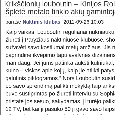
Krikščionių louboutin – Kinijos Rol
išplėtė metalo tinklo akių gaminto
parašė
Naktinis klubas
, 2011-09-26 10:03
Kaip vaikas, Louboutin reguliariai nukniaukti
žiūrėti į Paryžiaus naktiniuose klubuose, sho
sužavėti savo kostiumai metų amžiaus. Jis 
pagrindine įkvėpimo tapti avalynės dizaineris
man daug. Jei jums patinka aukšti kulniukai, ta
kulno – viskas apie kojų, kaip jie atlikti pat
galutinis piktogramos.” Nors Louboutin susi
po savo sprendimą palikti mokyklą taip anksti,
buvo sustiprintas po žiūrėti interviu su Sophia
pristatė jos sesuo, sakydamas, ji turėjo palikt
12 TV, bet kai ji pasuko 50 ji gavo savo laips