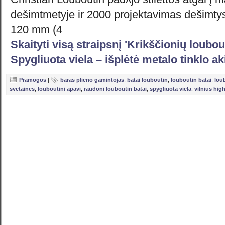
dešimtmetyje ir 2000 projektavimas dešimtys 
120 mm (4
Skaityti visą straipsnį 'Krikščionių loubou
Spygliuota viela – išplėtė metalo tinklo a
Pramogos
|
baras plieno gamintojas
,
batai louboutin
,
louboutin batai
,
loub
svetaines
,
louboutini apavi
,
raudoni louboutin batai
,
spygliuota viela
,
vilnius hig