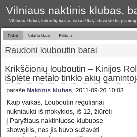
Vilniaus naktinis klubas, b
Vilniaus klubai, koktelių baras, vakarėliai, laisvalaikis, pramog
Titulinis
Naktiniai klubai
Reklama
Raudoni louboutin batai
Krikščionių louboutin – Kinijos Rol
išplėtė metalo tinklo akių gaminto
parašė
Naktinis klubas
, 2011-09-26 10:03
Kaip vaikas, Louboutin reguliariai
nukniaukti iš mokyklos, iš 12, žiūrėti
į Paryžiaus naktiniuose klubuose,
showgirls, nes jis buvo sužavėti