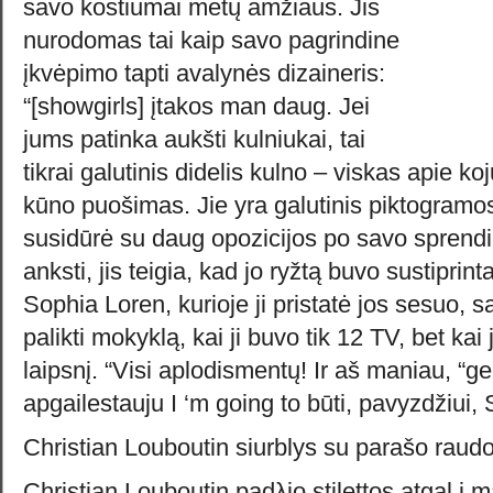
savo kostiumai metų amžiaus. Jis
nurodomas tai kaip savo pagrindine
įkvėpimo tapti avalynės dizaineris:
“[showgirls] įtakos man daug. Jei
jums patinka aukšti kulniukai, tai
tikrai galutinis didelis kulno – viskas apie kojų
kūno puošimas. Jie yra galutinis piktogramo
susidūrė su daug opozicijos po savo sprendi
anksti, jis teigia, kad jo ryžtą buvo sustiprint
Sophia Loren, kurioje ji pristatė jos sesuo, s
palikti mokyklą, kai ji buvo tik 12 TV, bet kai
laipsnį. “Visi aplodismentų! Ir aš maniau, “ger
apgailestauju I ‘m going to būti, pavyzdžiui,
Christian Louboutin siurblys su parašo raudo
Christian Louboutin padλjo stilettos atgal į