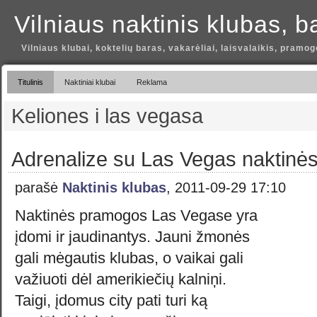
Vilniaus naktinis klubas, b
Vilniaus klubai, koktelių baras, vakarėliai, laisvalaikis, pramog
Titulinis
Naktiniai klubai
Reklama
Keliones i las vegasa
Adrenalize su Las Vegas naktinė
parašė
Naktinis klubas
, 2011-09-29 17:10
Naktinės pramogos Las Vegase yra
įdomi ir jaudinantys. Jauni žmonės
gali mėgautis klubas, o vaikai gali
važiuoti dėl amerikiečių kalniņi.
Taigi, įdomus city pati turi ką