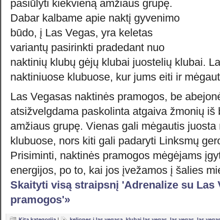
pasiūlyti kiekvieną amžiaus grupę.
Dabar kalbame apie naktį gyvenimo
būdo, į Las Vegas, yra keletas
variantų pasirinkti pradedant nuo
naktinių klubų gėjų klubai juostelių klubai. L
naktiniuose klubuose, kur jums eiti ir mėgaut
Las Vegasas naktinės pramogos, be abejonė
atsižvelgdama paskolinta atgaiva žmonių iš 
amžiaus grupę. Vienas gali mėgautis juosta 
klubuose, nors kiti gali padaryti Linksmų g
Prisiminti, naktinės pramogos mėgėjams įgyti
energijos, po to, kai jos įvežamos į šalies m
Skaityti visą straipsnį 'Adrenalize su Las
pramogos'»
Kita kategorija
|
keliones i las vegasa
,
klubai las vegas
,
las vegas
,
las vega