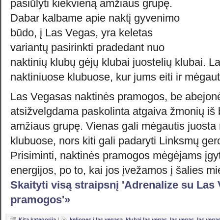
pasiūlyti kiekvieną amžiaus grupę.
Dabar kalbame apie naktį gyvenimo
būdo, į Las Vegas, yra keletas
variantų pasirinkti pradedant nuo
naktinių klubų gėjų klubai juostelių klubai. L
naktiniuose klubuose, kur jums eiti ir mėgaut
Las Vegasas naktinės pramogos, be abejonė
atsižvelgdama paskolinta atgaiva žmonių iš 
amžiaus grupę. Vienas gali mėgautis juosta 
klubuose, nors kiti gali padaryti Linksmų g
Prisiminti, naktinės pramogos mėgėjams įgyti
energijos, po to, kai jos įvežamos į šalies m
Skaityti visą straipsnį 'Adrenalize su Las
pramogos'»
Kita kategorija
|
keliones i las vegasa
,
klubai las vegas
,
las vegas
,
las vega