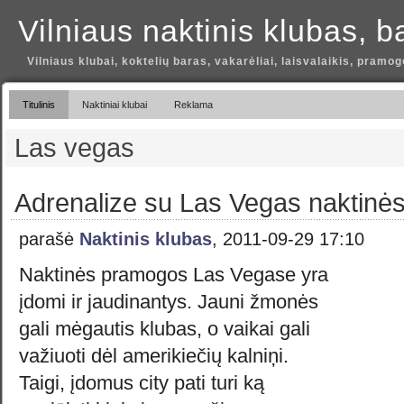
Vilniaus naktinis klubas, b
Vilniaus klubai, koktelių baras, vakarėliai, laisvalaikis, pramog
Titulinis
Naktiniai klubai
Reklama
Las vegas
Adrenalize su Las Vegas naktinė
parašė
Naktinis klubas
, 2011-09-29 17:10
Naktinės pramogos Las Vegase yra
įdomi ir jaudinantys. Jauni žmonės
gali mėgautis klubas, o vaikai gali
važiuoti dėl amerikiečių kalniņi.
Taigi, įdomus city pati turi ką