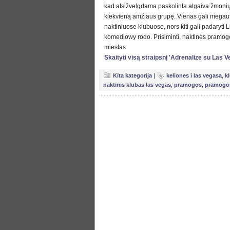
kad atsižvelgdama paskolinta atgaiva žmonių
kiekvieną amžiaus grupę. Vienas gali mėgaut
naktiniuose klubuose, nors kiti gali padaryti
komediowy rodo. Prisiminti, naktinės pramogos
miestas
Skaityti visą straipsnį 'Adrenalize su Las
Kita kategorija
|
keliones i las vegasa
,
k
naktinis klubas las vegas
,
pramogos
,
pramogos