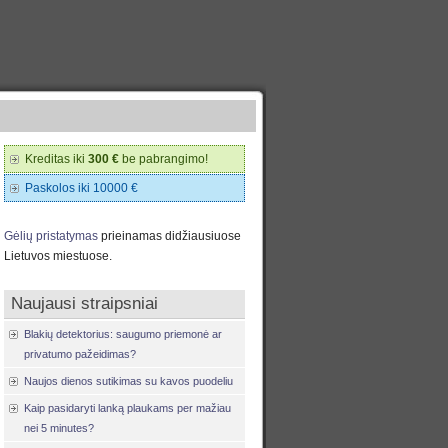
Kreditas iki
300 €
be pabrangimo!
Paskolos iki 10000 €
Gėlių pristatymas
prieinamas didžiausiuose
Lietuvos miestuose.
Naujausi straipsniai
Blakių detektorius: saugumo priemonė ar
privatumo pažeidimas?
Naujos dienos sutikimas su kavos puodeliu
Kaip pasidaryti lanką plaukams per mažiau
nei 5 minutes?