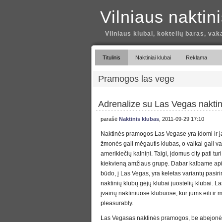
Vilniaus naktin
Vilniaus klubai, koktelių baras, vak
Titulinis
Naktiniai klubai
Reklama
Pramogos las vege
Adrenalize su Las Vegas nakt
parašė
Naktinis klubas
, 2011-09-29 17:10
Naktinės pramogos Las Vegase yra įdomi ir j
žmonės gali mėgautis klubas, o vaikai gali va
amerikiečių kalniņi. Taigi, įdomus city pati turi
kiekvieną amžiaus grupę. Dabar kalbame api
būdo, į Las Vegas, yra keletas variantų pasir
naktinių klubų gėjų klubai juostelių klubai. 
įvairių naktiniuose klubuose, kur jums eiti ir 
pleasurably.
Las Vegasas naktinės pramogos, be abejonės