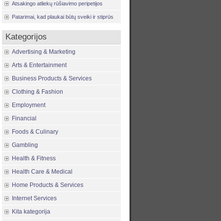
Atsakingo atliekų rūšiavimo peripetijos
Patarimai, kad plaukai būtų sveiki ir stiprūs
Kategorijos
Advertising & Marketing
Arts & Entertainment
Business Products & Services
Clothing & Fashion
Employment
Financial
Foods & Culinary
Gambling
Health & Fitness
Health Care & Medical
Home Products & Services
Internet Services
Kita kategorija