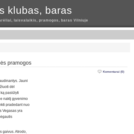
is klubas, baras
arėliai, laisvalaikis, pramogos, baras Vilniuje
inės pramogos
Komentarai (0)
audinantys. Jauni
žiuoti dėl
 ką pasiūlyti
e naktį gyvenimo
inkti pradedant nuo
Las Vegasas yra
mėgautis
 gaivus. Atrodo,