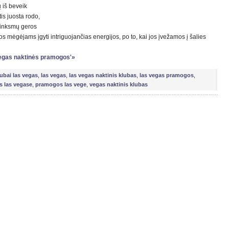
 iš beveik
is juosta rodo,
 Linksmų geros
 mėgėjams įgyti intriguojančias energijos, po to, kai jos įvežamos į šalies
 Vegas naktinės pramogos'»
lubai las vegas
,
las vegas
,
las vegas naktinis klubas
,
las vegas pramogos
,
 las vegase
,
pramogos las vege
,
vegas naktinis klubas