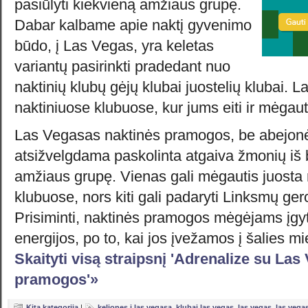
pasiūlyti kiekvieną amžiaus grupę.
Dabar kalbame apie naktį gyvenimo
būdo, į Las Vegas, yra keletas
variantų pasirinkti pradedant nuo
naktinių klubų gėjų klubai juostelių klubai. L
naktiniuose klubuose, kur jums eiti ir mėgaut
Las Vegasas naktinės pramogos, be abejonė
atsižvelgdama paskolinta atgaiva žmonių iš 
amžiaus grupę. Vienas gali mėgautis juosta 
klubuose, nors kiti gali padaryti Linksmų g
Prisiminti, naktinės pramogos mėgėjams įgyti
energijos, po to, kai jos įvežamos į šalies m
Skaityti visą straipsnį 'Adrenalize su Las
pramogos'»
Kita kategorija
|
keliones i las vegasa
,
klubai las vegas
,
las vegas
,
las vega