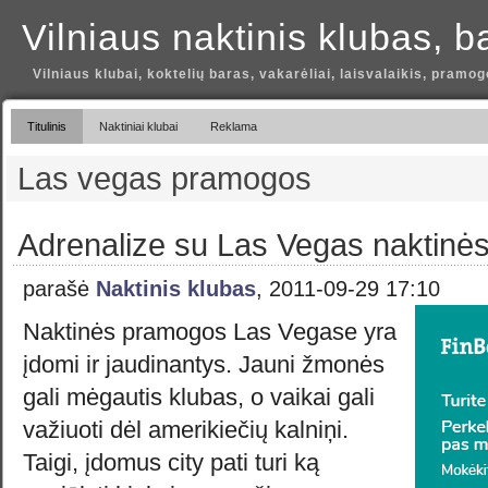
Vilniaus naktinis klubas, b
Vilniaus klubai, koktelių baras, vakarėliai, laisvalaikis, pramog
Titulinis
Naktiniai klubai
Reklama
Las vegas pramogos
Adrenalize su Las Vegas naktinė
parašė
Naktinis klubas
, 2011-09-29 17:10
Naktinės pramogos Las Vegase yra
įdomi ir jaudinantys. Jauni žmonės
gali mėgautis klubas, o vaikai gali
važiuoti dėl amerikiečių kalniņi.
Taigi, įdomus city pati turi ką