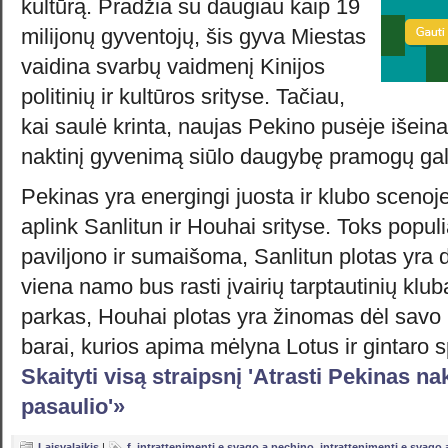
kultūrą. Pradžia su daugiau kaip 19
milijonų gyventojų, šis gyva Miestas
vaidina svarbų vaidmenį Kinijos
politinių ir kultūros srityse. Tačiau,
kai saulė krinta, naujas Pekino pusėje išeina
naktinį gyvenimą siūlo daugybę pramogų ga
Pekinas yra energingi juosta ir klubo scenoj
aplink Sanlitun ir Houhai srityse. Toks popul
paviljono ir sumaišoma, Sanlitun plotas yra d
viena namo bus rasti įvairių tarptautinių kluba
parkas, Houhai plotas yra žinomas dėl savo 
barai, kurios apima mėlyna Lotus ir gintaro 
Skaityti visą straipsnį 'Atrasti Pekinas na
pasaulio'»
Laisvalaikis
|
f
,
intrattenimenti e svago a pechino
,
intrattenimenti e svago 