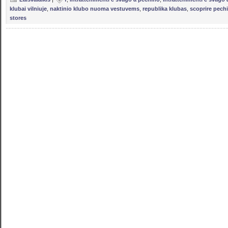
klubai vilniuje
,
naktinio klubo nuoma vestuvems
,
republika klubas
,
scoprire pech
stores