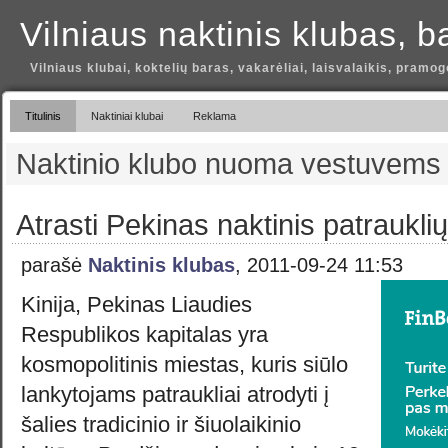
Vilniaus naktinis klubas, b
Vilniaus klubai, koktelių baras, vakarėliai, laisvalaikis, pramog
Titulinis
Naktiniai klubai
Reklama
Naktinio klubo nuoma vestuvems
Atrasti Pekinas naktinis patraukli
parašė
Naktinis klubas
, 2011-09-24 11:53
Kinija, Pekinas Liaudies
Respublikos kapitalas yra
kosmopolitinis miestas, kuris siūlo
lankytojams patraukliai atrodyti į
šalies tradicinio ir šiuolaikinio