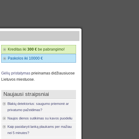
Kreditas iki
300 €
be pabrangimo!
Paskolos iki 10000 €
Gėlių pristatymas
prieinamas didžiausiuose
Lietuvos miestuose.
Naujausi straipsniai
Blakių detektorius: saugumo priemonė ar
privatumo pažeidimas?
Naujos dienos sutikimas su kavos puodeliu
Kaip pasidaryti lanką plaukams per mažiau
nei 5 minutes?