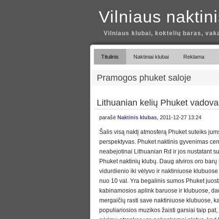
Vilniaus naktin
Vilniaus klubai, koktelių baras, vak
Titulinis
Naktiniai klubai
Reklama
Pramogos phuket saloje
Lithuanian kelių Phuket vadova
parašė
Naktinis klubas
, 2011-12-27 13:24
Šalis visą naktį atmosferą Phuket suteiks jum
perspektyvas. Phuket naktinis gyvenimas cen
neabejotinai Lithuanian Rd ir jos nustatant 
Phuket naktinių klubų. Daug atviros oro barų
vidurdienio iki vėlyvo ir naktiniuose klubuos
nuo 10 val. Yra begalinis sumos Phuket juos
kabinamosios aplink baruose ir klubuose, d
mergaičių rasti save naktiniuose klubuose, kai 
populiariosios muzikos žaisti garsiai taip pat, 