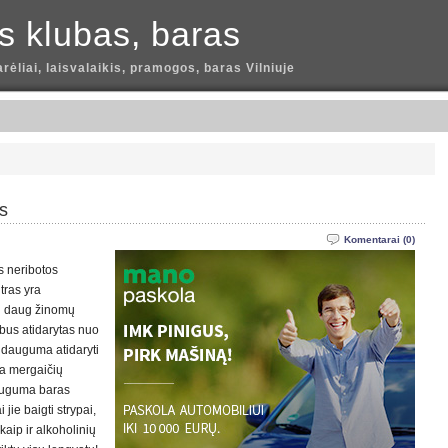
is klubas, baras
arėliai, laisvalaikis, pramogos, baras Vilniuje
s
Komentarai (0)
s neribotos
tras yra
su daug žinomų
 bus atidarytas nuo
e dauguma atidaryti
ta mergaičių
auguma baras
jie baigti strypai,
kaip ir alkoholinių