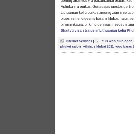
gėrimų atrankos yra pakankamai platus, kad ti
Aplinka yra puikus. Geriausias juostos gerti b
Lithuanian keliu puikus žmonių žiūri ir jie tai
pigesnis nei didesnis barai ir klubai, Taigi, ti
pirmininkauja, pirkimo gėrimas ir sėdėti ir žiū
Skaityti visą straipsnį 'Lithuanian kelių P
Internet Services
|
,
f
,
is woo club open 
phuket saloje
,
vilniaus klubai 2011
,
woo baras 