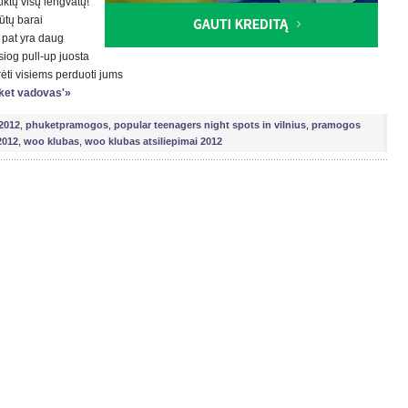
ktų visų lengvatų!
ūtų barai
p pat yra daug
esiog pull-up juosta
rėti visiems perduoti jums
huket vadovas'»
2012
,
phuketpramogos
,
popular teenagers night spots in vilnius
,
pramogos
2012
,
woo klubas
,
woo klubas atsiliepimai 2012