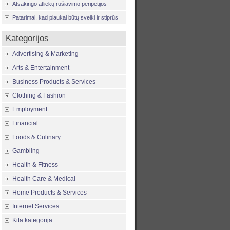
Atsakingo atliekų rūšiavimo peripetijos
Patarimai, kad plaukai būtų sveiki ir stiprūs
Kategorijos
Advertising & Marketing
Arts & Entertainment
Business Products & Services
Clothing & Fashion
Employment
Financial
Foods & Culinary
Gambling
Health & Fitness
Health Care & Medical
Home Products & Services
Internet Services
Kita kategorija