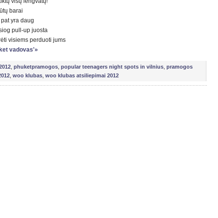
ktų visų lengvatų!
ūtų barai
p pat yra daug
esiog pull-up juosta
rėti visiems perduoti jums
huket vadovas'»
2012
,
phuketpramogos
,
popular teenagers night spots in vilnius
,
pramogos
2012
,
woo klubas
,
woo klubas atsiliepimai 2012