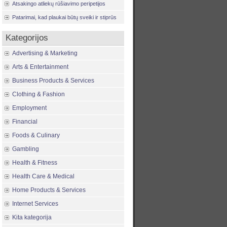
Atsakingo atliekų rūšiavimo peripetijos
Patarimai, kad plaukai būtų sveiki ir stiprūs
Kategorijos
Advertising & Marketing
Arts & Entertainment
Business Products & Services
Clothing & Fashion
Employment
Financial
Foods & Culinary
Gambling
Health & Fitness
Health Care & Medical
Home Products & Services
Internet Services
Kita kategorija