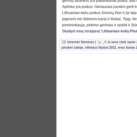
gėrimų atrankos yra pakankamai platus, kad ti
Aplinka yra puikus. Geriausias juostos gerti b
Lithuanian keliu puikus žmonių žiūri ir jie tai
pigesnis nei didesnis barai ir klubai, Taigi, ti
pirmininkauja, pirkimo gėrimas ir sėdėti ir žiū
Skaityti visą straipsnį 'Lithuanian kelių P
Internet Services
|
,
f
,
is woo club open 
phuket saloje
,
vilniaus klubai 2011
,
woo baras 