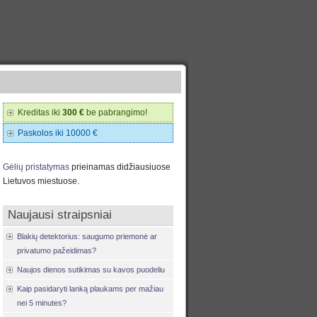
Kreditas iki
300 €
be pabrangimo!
Paskolos iki 10000 €
Gėlių pristatymas
prieinamas didžiausiuose
Lietuvos miestuose.
Naujausi straipsniai
Blakių detektorius: saugumo priemonė ar
privatumo pažeidimas?
Naujos dienos sutikimas su kavos puodeliu
Kaip pasidaryti lanką plaukams per mažiau
nei 5 minutes?