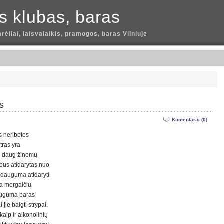
is klubas, baras
arėliai, laisvalaikis, pramogos, baras Vilniuje
s
Komentarai (0)
s neribotos
tras yra
su daug žinomų
 bus atidarytas nuo
e dauguma atidaryti
ta mergaičių
auguma baras
jie baigti strypai,
kaip ir alkoholinių