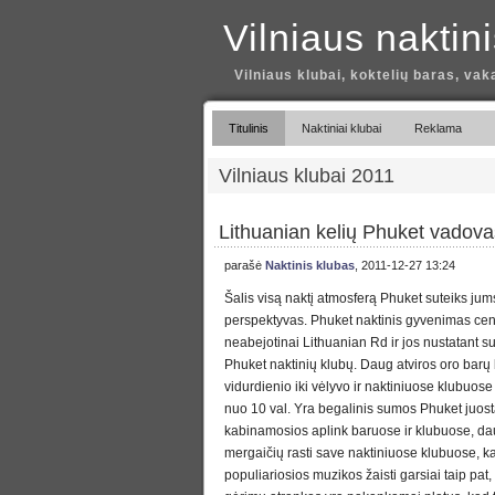
Vilniaus naktin
Vilniaus klubai, koktelių baras, vak
Titulinis
Naktiniai klubai
Reklama
Vilniaus klubai 2011
Lithuanian kelių Phuket vadova
parašė
Naktinis klubas
, 2011-12-27 13:24
Šalis visą naktį atmosferą Phuket suteiks jum
perspektyvas. Phuket naktinis gyvenimas cen
neabejotinai Lithuanian Rd ir jos nustatant 
Phuket naktinių klubų. Daug atviros oro barų
vidurdienio iki vėlyvo ir naktiniuose klubuos
nuo 10 val. Yra begalinis sumos Phuket juos
kabinamosios aplink baruose ir klubuose, d
mergaičių rasti save naktiniuose klubuose, kai 
populiariosios muzikos žaisti garsiai taip pat, 