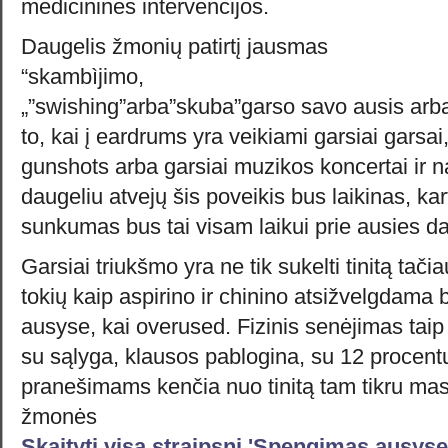
medicininės intervencijos.
Daugelis žmonių patirtį jausmas
“skambìjimo,
„”swishing”arba”skuba”garso savo ausis arb
to, kai į eardrums yra veikiami garsiai garsai
gunshots arba garsiai muzikos koncertai ir n
daugeliu atvejų šis poveikis bus laikinas, ka
sunkumas bus tai visam laikui prie ausies dal
Garsiai triukšmo yra ne tik sukelti tinitą tači
tokių kaip aspirino ir chinino atsižvelgdama
ausyse, kai overused. Fizinis senėjimas taip p
su sąlyga, klausos pablogina, su 12 procentų
pranešimams kenčia nuo tinitą tam tikru ma
žmonės
Skaityti visą straipsnį 'Spengimas ausys