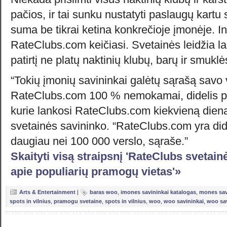
pačios, ir tai sunku nustatyti paslaugų kartu 
suma be tikrai ketina konkrečioje įmonėje. In
RateClubs.com keičiasi. Svetainės leidžia lan
patirtį ne platų naktinių klubų, barų ir smukl
“Tokių įmonių savininkai galėtų sąrašą savo 
RateClubs.com 100 % nemokamai, didelis p
kurie lankosi RateClubs.com kiekvieną dieną
svetainės savininko. “RateClubs.com yra did
daugiau nei 100 000 verslo, sąraše.”
Skaityti visą straipsnį 'RateClubs svetai
apie populiarių pramogų vietas'»
Arts & Entertainment
|
baras woo
,
imones savininkai katalogas
,
mones sav
spots in vilnius
,
pramogu svetaine
,
spots in vilnius
,
woo
,
woo savininkai
,
woo sa