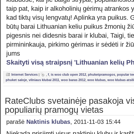
taip pat, kaip ir alkoholinių gėrimų atrankos
kad tiktų visų lengvatų! Aplinka yra puikus. 
būtų barai Lithuanian keliu puikus žmonių žiūr
pigesnis nei didesnis barai ir klubai, Taigi, ti
pirmininkauja, pirkimo gėrimas ir sėdėti ir ži
jums
Skaityti visą straipsnį 'Lithuanian kelių 
Internet Services
|
,
f
,
is woo club open 2012
,
phuketpramogos
,
popular te
phuket saloje
,
vilniaus klubai 2011
,
woo baras 2012
,
woo klubas
,
woo klubas atsil
RateClubs svetainėje pasakoja vi
populiarių pramogų vietas
parašė
Naktinis klubas
, 2011-11-03 15:44
Niekada prisiimti visus naktinių klubų ir karšt