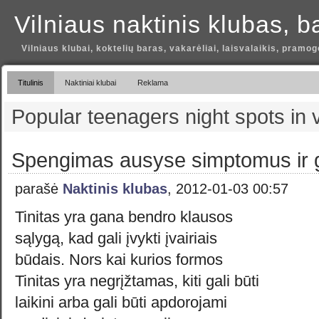
Vilniaus naktinis klubas, b
Vilniaus klubai, koktelių baras, vakarėliai, laisvalaikis, pramog
Titulinis
Naktiniai klubai
Reklama
Popular teenagers night spots in v
Spengimas ausyse simptomus ir
parašė
Naktinis klubas
, 2012-01-03 00:57
Tinitas yra gana bendro klausos
sąlygą, kad gali įvykti įvairiais
būdais. Nors kai kurios formos
Tinitas yra negrįžtamas, kiti gali būti
laikini arba gali būti apdorojami