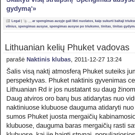
gydymą'»
Legal
|
,
,
ar spengimas ausyje gali likti nuolatos
,
kaip sukurti baltaji triuk
vilnius
,
spengimas ausyse
,
spengimas ausyse po triuksmo
,
tinitas
,
tinitas gydym
Lithuanian kelių Phuket vadovas
parašė
Naktinis klubas
, 2011-12-27 13:24
Šalis visą naktį atmosferą Phuket suteiks ju
perspektyvas. Phuket naktinis gyvenimas cen
Lithuanian Rd ir jos nustatant su daug žinom
Daug atviros oro barų bus atidarytas nuo vidu
naktiniuose klubuose dauguma atidaryti nuo 
sumos Phuket juosta mergaičių kabinamosios
klubuose, dauguma baras mergaičių rasti sa
klubuose, kai jie baigti strypai, populiariosio