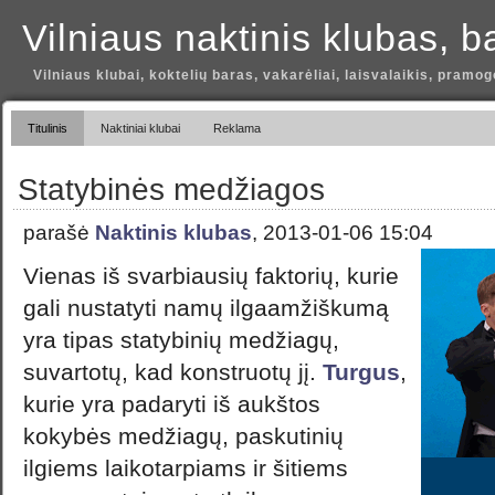
Vilniaus naktinis klubas, b
Vilniaus klubai, koktelių baras, vakarėliai, laisvalaikis, pramog
Titulinis
Naktiniai klubai
Reklama
Statybinės medžiagos
parašė
Naktinis klubas
, 2013-01-06 15:04
Vienas iš svarbiausių faktorių, kurie
gali nustatyti namų ilgaamžiškumą
yra tipas statybinių medžiagų,
suvartotų, kad konstruotų jį.
Turgus
,
kurie yra padaryti iš aukštos
kokybės medžiagų, paskutinių
ilgiems laikotarpiams ir šitiems