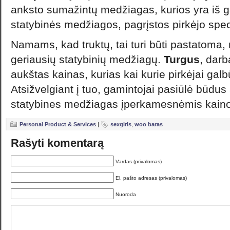
anksto sumažintų medžiagas, kurios yra iš 
statybinės medžiagos, pagrįstos pirkėjo speci
Namams, kad truktų, tai turi būti pastatoma, 
geriausių statybinių medžiagų.
Turgus
, darb
aukštas kainas, kurias kai kurie pirkėjai ga
Atsižvelgiant į tuo, gamintojai pasiūlė būdus
statybines medžiagas įperkamesnėmis kain
Personal Product & Services
|
sexgirls
,
woo baras
Rašyti komentarą
Vardas (privalomas)
El. pašto adresas (privalomas)
Nuoroda