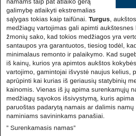
namams taip pat atlaiko gerą
galimybę atlaikyti ekstremalias
sąlygas tokias kaip taifūnai.
Turgus
, aukšto
medžiagų vartojimas gali apimti aukštesnes
žmonių sako, kad tokios medžiagos yra verto
santaupos yra garantuotos, tiesiog todėl, k
minimalaus remonto ir palaikymo. Kad sugebėt
iš kainų, kurios yra apimtos aukštos kokybė
vartojimo, gamintojai išvystė naujus kelius, pr
aprūpinti kai kurias iš geriausių statybinių
kainomis. Vienas iš jų apima surenkamųjų n
medžiagų sąvokos išsivystymą, kuris apima 
paruoštas padarytą namais ar dalimis namų
naminiams savininkams panašiai.
” Surenkamasis namas”