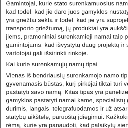
Gamintojai, kurie stato surenkamuosius namu
kad todėl, kad jie daro juos gamyklos nustat
yra griežtai sekta ir todėl, kad jie yra suproje
transporto griežtumą, jų produktai yra aukšč
jiems, pramoniniai surenkamieji namai taip p
gamintojams, kad išvystytų daug projektų ir 
vartotojai gali išsirinkti rinkoje.
Kai kurie surenkamųjų namų tipai
Vienas iš bendriausių surenkamojo namo tip
gyvenamasis būstas, kurį pirkėjai tiktai turi vež
pastatyti savo namą. Kitas tipas yra panelize
gamyklos pastatyti namai kame, specialistų 
durimis, langais, telegrafuodamos ir už atsarg
statybų aikštelę, paruoštą įdiegimui. Kažkokie
rėmą, kurie yra panaudoti, kad palaikytų sien