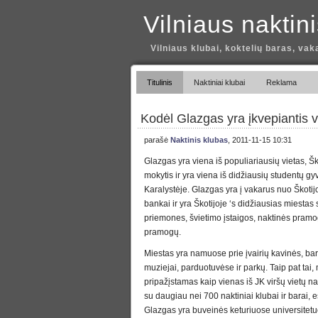
Vilniaus naktin
Vilniaus klubai, koktelių baras, vak
Titulinis
Naktiniai klubai
Reklama
Kodėl Glazgas yra įkvepiantis vi
parašė
Naktinis klubas
, 2011-11-15 10:31
Glazgas yra viena iš populiariausių vietas, Ško
mokytis ir yra viena iš didžiausių studentų g
Karalystėje. Glazgas yra į vakarus nuo Škoti
bankai ir yra Škotijoje ‘s didžiausias miestas
priemones, švietimo įstaigos, naktinės pramo
pramogų.
Miestas yra namuose prie įvairių kavinės, barai
muziejai, parduotuvėse ir parkų. Taip pat tai,
pripažįstamas kaip vienas iš JK viršų vietų n
su daugiau nei 700 naktiniai klubai ir barai, 
Glazgas yra buveinės keturiuose universitet