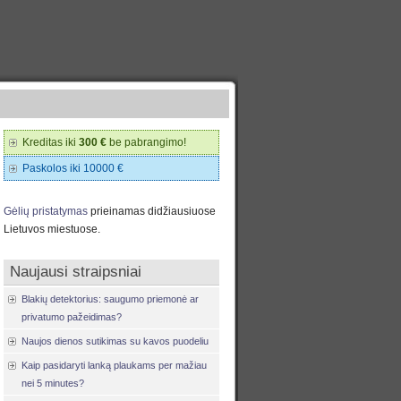
Kreditas iki
300 €
be pabrangimo!
Paskolos iki 10000 €
Gėlių pristatymas
prieinamas didžiausiuose
Lietuvos miestuose.
Naujausi straipsniai
Blakių detektorius: saugumo priemonė ar
privatumo pažeidimas?
Naujos dienos sutikimas su kavos puodeliu
Kaip pasidaryti lanką plaukams per mažiau
nei 5 minutes?