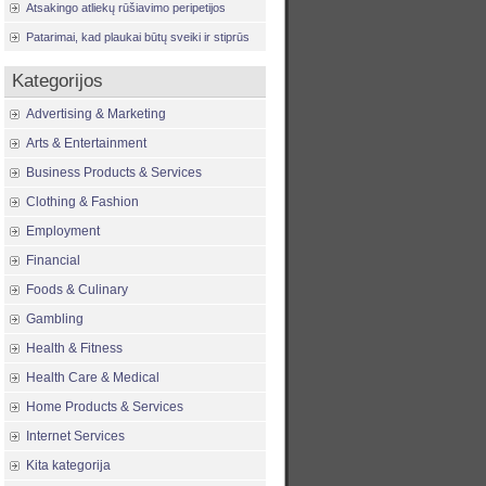
Atsakingo atliekų rūšiavimo peripetijos
Patarimai, kad plaukai būtų sveiki ir stiprūs
Kategorijos
Advertising & Marketing
Arts & Entertainment
Business Products & Services
Clothing & Fashion
Employment
Financial
Foods & Culinary
Gambling
Health & Fitness
Health Care & Medical
Home Products & Services
Internet Services
Kita kategorija