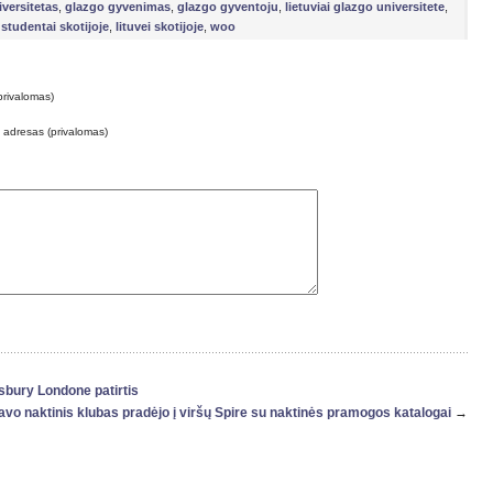
versitetas
,
glazgo gyvenimas
,
glazgo gyventoju
,
lietuviai glazgo universitete
,
i studentai skotijoje
,
lituvei skotijoje
,
woo
privalomas)
o adresas (privalomas)
sbury Londone patirtis
savo naktinis klubas pradėjo į viršų Spire su naktinės pramogos katalogai
→