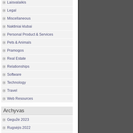
Laisvalaikis
Legal
Miscellaneous
Naktiniai klubai
Personal Product & Services
Pets & Animals
Pramogos
Real Estate
Relationships
Software
Technology
Travel
Web Resources
Archyvas
Gegužė 2023
Rugsėjis 2022