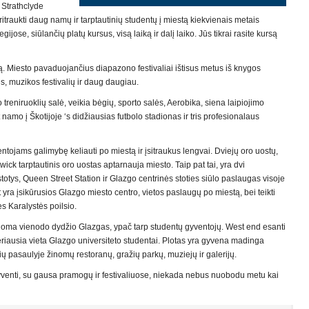
 Strathclyde
pritraukti daug namų ir tarptautinių studentų į miestą kiekvienais metais
egijose, siūlančių platų kursus, visą laiką ir dalį laiko. Jūs tikrai rasite kursą
ą. Miesto pavaduojančius diapazono festivaliai ištisus metus iš knygos
ius, muzikos festivalių ir daug daugiau.
treniruoklių salė, veikia bėgių, sporto salės, Aerobika, siena laipiojimo
t namo į Škotijoje ‘s didžiausias futbolo stadionas ir tris profesionalaus
tojams galimybę keliauti po miestą ir įsitraukus lengvai. Dviejų oro uostų,
wick tarptautinis oro uostas aptarnauja miesto. Taip pat tai, yra dvi
stotys, Queen Street Station ir Glazgo centrinės stoties siūlo paslaugas visoje
yra įsikūrusios Glazgo miesto centro, vietos paslaugų po miestą, bei teikti
s Karalystės poilsio.
nuoma vienodo dydžio Glazgas, ypač tarp studentų gyventojų. West end esanti
eriausia vieta Glazgo universiteto studentai. Plotas yra gyvena madinga
irių pasaulyje žinomų restoranų, gražių parkų, muziejų ir galerijų.
 gyventi, su gausa pramogų ir festivaliuose, niekada nebus nuobodu metu kai