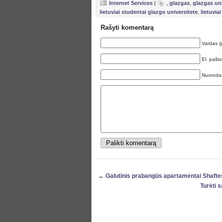
Internet Services
|
,
glazgas
,
glazgas uni
lietuviai studentai glazgo universitete
,
lietuvia
Rašyti komentarą
Vardas (
El. pašt
Nuoroda
←
Galutinis prabangūs apartamentai Shafte
Turėti 