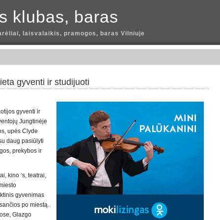
is klubas, baras
arėliai, laisvalaikis, pramogos, baras Vilniuje
eta gyventi ir studijuoti
tijos gyventi ir
yventojų Jungtinėje
jos, upės Clyde
 su daug pasiūlyti
gos, prekybos ir
, kino ‘s, teatrai,
 miesto
aktinis gyvenimas
esančios po miestą.
uose, Glazgo