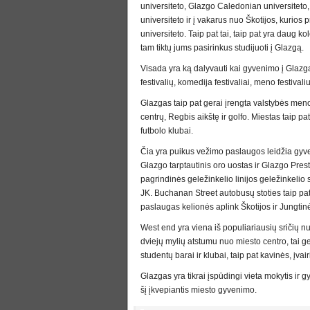
universiteto, Glazgo Caledonian universiteto,
universiteto ir į vakarus nuo Škotijos, kurios 
universiteto. Taip pat tai, taip pat yra daug kol
tam tiktų jums pasirinkus studijuoti į Glazgą.
Visada yra ką dalyvauti kai gyvenimo į Glazg
festivalių, komedija festivaliai, meno festival
Glazgas taip pat gerai įrengta valstybės meno 
centrų, Regbis aikštę ir golfo. Miestas taip pa
futbolo klubai.
Čia yra puikus vežimo paslaugos leidžia gyven
Glazgo tarptautinis oro uostas ir Glazgo Prest
pagrindinės geležinkelio linijos geležinkelio 
JK. Buchanan Street autobusų stoties taip pat 
paslaugas kelionės aplink Škotijos ir Jungtinė
West end yra viena iš populiariausių sričių 
dviejų mylių atstumu nuo miesto centro, tai g
studentų barai ir klubai, taip pat kavinės, įva
Glazgas yra tikrai įspūdingi vieta mokytis ir
šį įkvepiantis miesto gyvenimo.