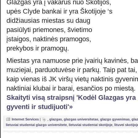
Glazgas yra į vakarus nuo Škotijos,
upės Clyde bankai ir yra Škotijoje ‘s
didžiausias miestas su daug
pasiūlyti priemones, švietimo
įstaigos, naktinės pramogos,
prekybos ir pramogų.
Miestas yra namuose prie įvairių kavinės, bara
muziejai, parduotuvėse ir parkų. Taip pat tai
kaip vienas iš JK viršų vietų naktinis gyven
naktiniai klubai ir barai, esančios po miestą.
Skaityti visą straipsnį 'Kodėl Glazgas yra 
gyventi ir studijuoti'»
Internet Services
|
,
glazgas
,
glazgas universitetas
,
glazgo gyvenimas
,
gla
lietuviai studentai glazgo universitete
,
lietuviai studentai skotijoje
,
lituvei skotijoj