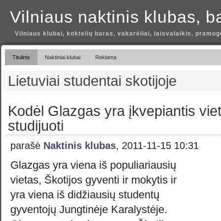
Vilniaus naktinis klubas, b
Vilniaus klubai, koktelių baras, vakarėliai, laisvalaikis, pramog
Titulinis
Naktiniai klubai
Reklama
Lietuviai studentai skotijoje
Kodėl Glazgas yra įkvepiantis viet
studijuoti
parašė
Naktinis klubas
, 2011-11-15 10:31
Glazgas yra viena iš populiariausių
vietas, Škotijos gyventi ir mokytis ir
yra viena iš didžiausių studentų
gyventojų Jungtinėje Karalystėje.