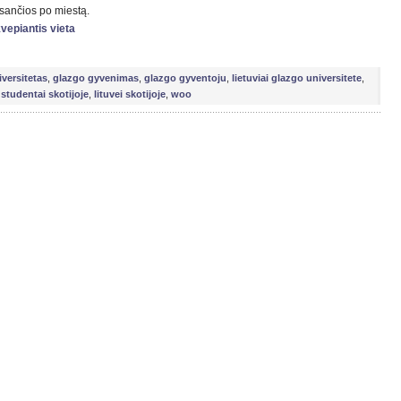
esančios po miestą.
kvepiantis vieta
versitetas
,
glazgo gyvenimas
,
glazgo gyventoju
,
lietuviai glazgo universitete
,
i studentai skotijoje
,
lituvei skotijoje
,
woo