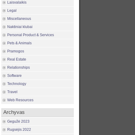
Laisvalaikis
Legal
Miscellaneous
Naktiniai klubai
Personal Product & Services
Pets & Animals
Pramogos
Real Estate
Relationships
Software
Technology
Travel
Web Resources
Archyvas
Gegužė 2023
Rugsėjis 2022