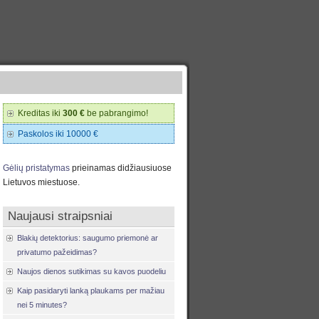
Kreditas iki
300 €
be pabrangimo!
Paskolos iki 10000 €
Gėlių pristatymas
prieinamas didžiausiuose
Lietuvos miestuose.
Naujausi straipsniai
Blakių detektorius: saugumo priemonė ar
privatumo pažeidimas?
Naujos dienos sutikimas su kavos puodeliu
Kaip pasidaryti lanką plaukams per mažiau
nei 5 minutes?