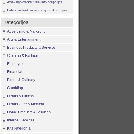
Atsakingo atliekų rūšiavimo peripetijos
Patarimai, kad plaukai būtų sveiki ir stiprūs
Kategorijos
Advertising & Marketing
Arts & Entertainment
Business Products & Services
Clothing & Fashion
Employment
Financial
Foods & Culinary
Gambling
Health & Fitness
Health Care & Medical
Home Products & Services
Internet Services
Kita kategorija