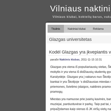
Vilniaus naktin
Vilniaus klubai, koktelių baras, vak
Titulinis
Naktiniai klubai
Reklama
Glazgas universitetas
Kodėl Glazgas yra įkvepiantis vi
parašė
Naktinis klubas
, 2011-11-15 10:31
Glazgas yra viena iš populiariausių vietas, Ško
mokytis ir yra viena iš didžiausių studentų g
Karalystėje. Glazgas yra į vakarus nuo Škoti
bankai ir yra Škotijoje ‘s didžiausias miestas
priemones, švietimo įstaigos, naktinės pramo
pramogų.
Miestas yra namuose prie įvairių kavinės, barai
muziejai, parduotuvėse ir parkų. Taip pat tai,
pripažįstamas kaip vienas iš JK viršų vietų n