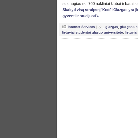
su daugiau nei 700 naktiniai klubai ir barai, 
Skaityti visą straipsnį 'Kodėl Glazgas yra į
gyventi ir studijuoti'»
Internet Services
|
,
glazgas
,
glazgas uni
lietuviai studentai glazgo universitete
,
lietuvia