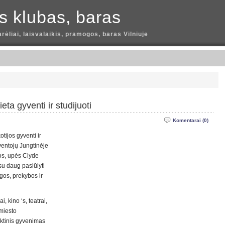
is klubas, baras
arėliai, laisvalaikis, pramogos, baras Vilniuje
eta gyventi ir studijuoti
Komentarai (0)
tijos gyventi ir
yventojų Jungtinėje
jos, upės Clyde
 su daug pasiūlyti
gos, prekybos ir
, kino ‘s, teatrai,
 miesto
aktinis gyvenimas