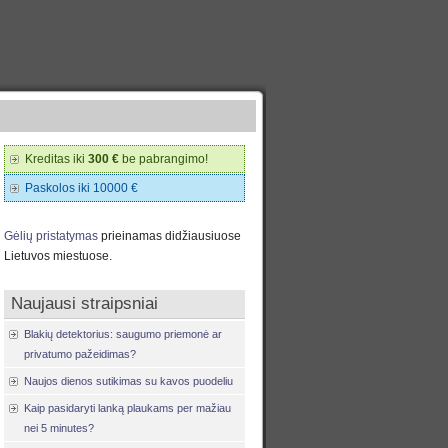
Kreditas iki
300 €
be pabrangimo!
Paskolos iki 10000 €
Gėlių pristatymas
prieinamas didžiausiuose
Lietuvos miestuose.
Naujausi straipsniai
Blakių detektorius: saugumo priemonė ar
privatumo pažeidimas?
Naujos dienos sutikimas su kavos puodeliu
Kaip pasidaryti lanką plaukams per mažiau
nei 5 minutes?