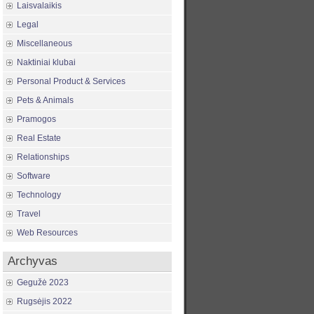
Laisvalaikis
Legal
Miscellaneous
Naktiniai klubai
Personal Product & Services
Pets & Animals
Pramogos
Real Estate
Relationships
Software
Technology
Travel
Web Resources
Archyvas
Gegužė 2023
Rugsėjis 2022