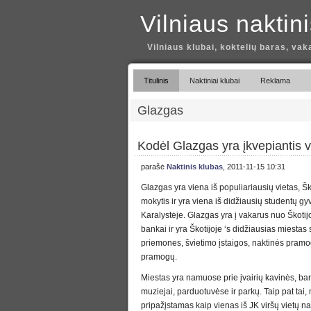
Vilniaus naktin
Vilniaus klubai, koktelių baras, vak
Titulinis
Naktiniai klubai
Reklama
Glazgas
Kodėl Glazgas yra įkvepiantis vi
parašė
Naktinis klubas
, 2011-11-15 10:31
Glazgas yra viena iš populiariausių vietas, Ško
mokytis ir yra viena iš didžiausių studentų g
Karalystėje. Glazgas yra į vakarus nuo Škoti
bankai ir yra Škotijoje ‘s didžiausias miestas
priemones, švietimo įstaigos, naktinės pramo
pramogų.
Miestas yra namuose prie įvairių kavinės, barai
muziejai, parduotuvėse ir parkų. Taip pat tai,
pripažįstamas kaip vienas iš JK viršų vietų n