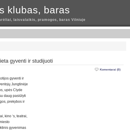
is klubas, baras
arėliai, laisvalaikis, pramogos, baras Vilniuje
eta gyventi ir studijuoti
Komentarai (0)
tijos gyventi ir
yventojų Jungtinėje
jos, upės Clyde
 su daug pasiūlyti
gos, prekybos ir
, kino ‘s, teatrai,
 miesto
aktinis gyvenimas