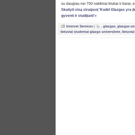
su daugiau nei 700 naktiniai klubai ir barai, 
Skaityti visą straipsnį 'Kodėl Glazgas yra į
gyventi ir studijuoti'»
Internet Services
|
,
glazgas
,
glazgas uni
lietuviai studentai glazgo universitete
,
lietuvia