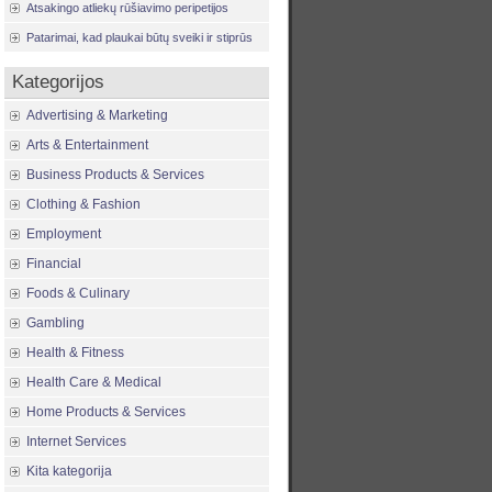
Atsakingo atliekų rūšiavimo peripetijos
Patarimai, kad plaukai būtų sveiki ir stiprūs
Kategorijos
Advertising & Marketing
Arts & Entertainment
Business Products & Services
Clothing & Fashion
Employment
Financial
Foods & Culinary
Gambling
Health & Fitness
Health Care & Medical
Home Products & Services
Internet Services
Kita kategorija