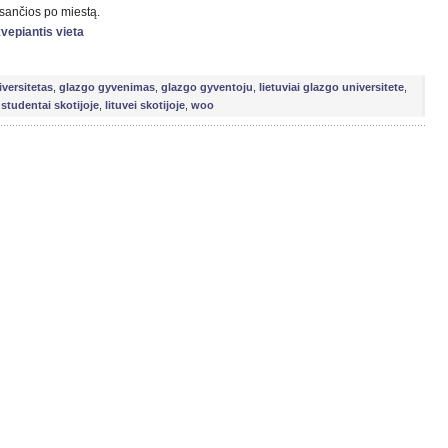
esančios po miestą.
kvepiantis vieta
versitetas
,
glazgo gyvenimas
,
glazgo gyventoju
,
lietuviai glazgo universitete
,
i studentai skotijoje
,
lituvei skotijoje
,
woo