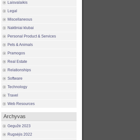
Laisvalaikis
Legal
Miscellaneous
Naktiniai klubai
Personal Product & Services
Pets & Animals
Pramogos
Real Estate
Relationships
Software
Technology
Travel
Web Resources
Archyvas
Gegužė 2023
Rugsėjis 2022