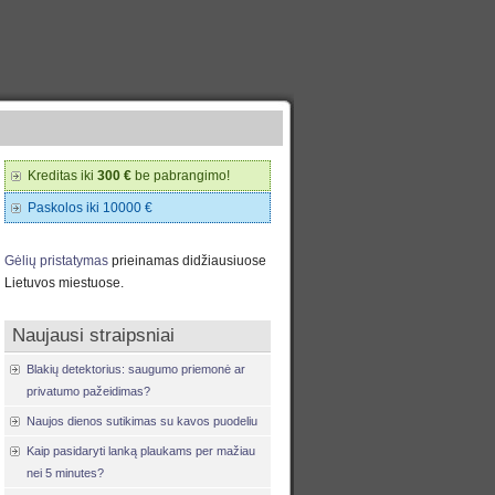
Kreditas iki
300 €
be pabrangimo!
Paskolos iki 10000 €
Gėlių pristatymas
prieinamas didžiausiuose
Lietuvos miestuose.
Naujausi straipsniai
Blakių detektorius: saugumo priemonė ar
privatumo pažeidimas?
Naujos dienos sutikimas su kavos puodeliu
Kaip pasidaryti lanką plaukams per mažiau
nei 5 minutes?