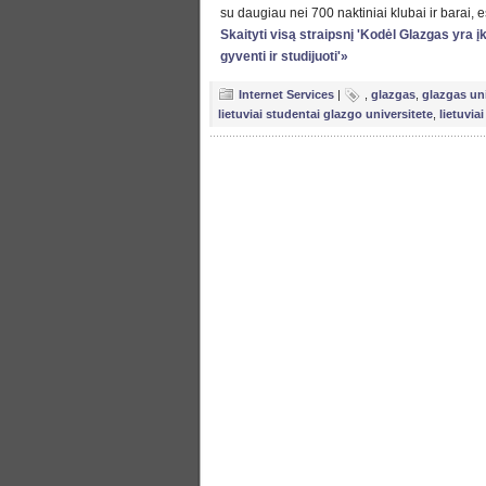
su daugiau nei 700 naktiniai klubai ir barai, 
Skaityti visą straipsnį 'Kodėl Glazgas yra į
gyventi ir studijuoti'»
Internet Services
|
,
glazgas
,
glazgas uni
lietuviai studentai glazgo universitete
,
lietuvia