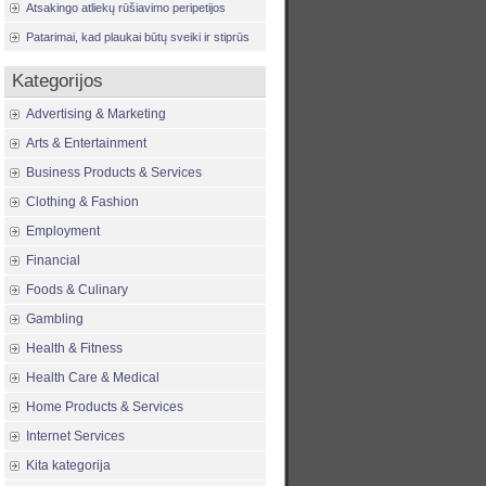
Atsakingo atliekų rūšiavimo peripetijos
Patarimai, kad plaukai būtų sveiki ir stiprūs
Kategorijos
Advertising & Marketing
Arts & Entertainment
Business Products & Services
Clothing & Fashion
Employment
Financial
Foods & Culinary
Gambling
Health & Fitness
Health Care & Medical
Home Products & Services
Internet Services
Kita kategorija