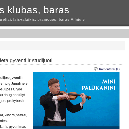
is klubas, baras
arėliai, laisvalaikis, pramogos, baras Vilniuje
eta gyventi ir studijuoti
Komentarai (0)
tijos gyventi ir
yventojų Jungtinėje
jos, upės Clyde
 su daug pasiūlyti
gos, prekybos ir
, kino ‘s, teatrai,
 miesto
aktinis gyvenimas