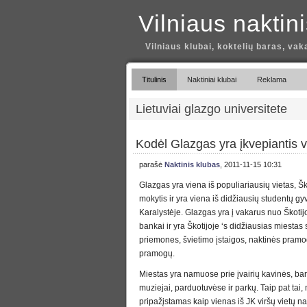
Vilniaus naktin
Vilniaus klubai, koktelių baras, vak
Titulinis
Naktiniai klubai
Reklama
Lietuviai glazgo universitete
Kodėl Glazgas yra įkvepiantis vi
parašė
Naktinis klubas
, 2011-11-15 10:31
Glazgas yra viena iš populiariausių vietas, Ško
mokytis ir yra viena iš didžiausių studentų g
Karalystėje. Glazgas yra į vakarus nuo Škoti
bankai ir yra Škotijoje ‘s didžiausias miestas
priemones, švietimo įstaigos, naktinės pramo
pramogų.
Miestas yra namuose prie įvairių kavinės, barai
muziejai, parduotuvėse ir parkų. Taip pat tai,
pripažįstamas kaip vienas iš JK viršų vietų n