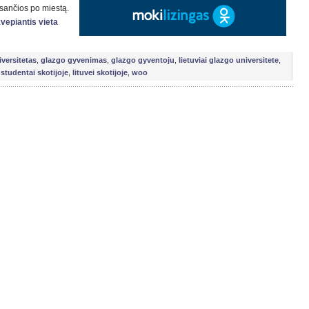
esančios po miestą.
kvepiantis vieta
versitetas
,
glazgo gyvenimas
,
glazgo gyventoju
,
lietuviai glazgo universitete
,
i studentai skotijoje
,
lituvei skotijoje
,
woo