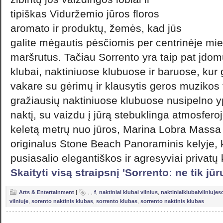
tipiškas Viduržemio jūros floros
aromato ir produktų, žemės, kad jūs
galite mėgautis pėsčiomis per centrinėje mie
maršrutus. Tačiau Sorrento yra taip pat įdomus
klubai, naktiniuose klubuose ir baruose, kur 
vakare su gėrimų ir klausytis geros muzikos 
gražiausių naktiniuose klubuose nusipelno y
naktį, su vaizdu į jūrą stebuklinga atmosferoj
keletą metrų nuo jūros, Marina Lobra Massa L
originalus Stone Beach Panoraminis kelyje, k
pusiasalio elegantiškos ir agresyviai privatų
Skaityti visą straipsnį 'Sorrento: ne tik jūr
Arts & Entertainment
|
,
,
f
,
naktiniai klubai vilnius
,
naktiniaiklubaivilniujes
vilniuje
,
sorento naktinis klubas
,
sorrento klubas
,
sorrento naktinis klubas