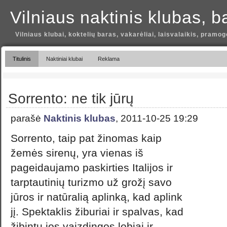
Vilniaus naktinis klubas, b
Vilniaus klubai, koktelių baras, vakarėliai, laisvalaikis, pramog
Titulinis
Naktiniai klubai
Reklama
Sorrento: ne tik jūrų
parašė
Naktinis klubas
, 2011-10-25 19:29
Sorrento, taip pat žinomas kaip
žemės sirenų, yra vienas iš
pageidaujamo paskirties Italijos ir
tarptautinių turizmo už grožį savo
jūros ir natūralią aplinką, kad aplink
jį. Spektaklis žiburiai ir spalvas, kad
žibintų jos vaizdingos lobiai ir