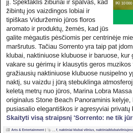
jį. Spektaklis žiburiai ir spalvas, kad
žibintų jos vaizdingos lobiai ir
tipiškas Viduržemio jūros floros
aromato ir produktų, žemės, kad jūs
galite mėgautis pėsčiomis per centrinėje mie
maršrutus. Tačiau Sorrento yra taip pat įdomus
klubai, naktiniuose klubuose ir baruose, kur 
vakare su gėrimų ir klausytis geros muzikos 
gražiausių naktiniuose klubuose nusipelno y
naktį, su vaizdu į jūrą stebuklinga atmosfero
keletą metrų nuo jūros, Marina Lobra Massa L
originalus Stone Beach Panoraminis kelyje, 
pusiasalio elegantiškos ir agresyviai privatų
Skaityti visą straipsnį 'Sorrento: ne tik jū
Arts & Entertainment
|
,
,
f
,
naktiniai klubai vilnius
,
naktiniaiklubaivilniujes