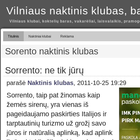
Vilniaus naktinis klubas, b
Vilniaus klubai, koktelių baras, vakarėliai, laisvalaikis, pramog
Titulinis
Naktiniai klubai
Reklama
Sorento naktinis klubas
Sorrento: ne tik jūrų
parašė
Naktinis klubas
, 2011-10-25 19:29
Sorrento, taip pat žinomas kaip
žemės sirenų, yra vienas iš
pageidaujamo paskirties Italijos ir
tarptautinių turizmo už grožį savo
jūros ir natūralią aplinką, kad aplink