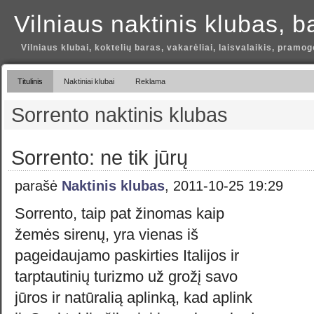
Vilniaus naktinis klubas, b
Vilniaus klubai, koktelių baras, vakarėliai, laisvalaikis, pramog
Titulinis
Naktiniai klubai
Reklama
Sorrento naktinis klubas
Sorrento: ne tik jūrų
parašė
Naktinis klubas
, 2011-10-25 19:29
Sorrento, taip pat žinomas kaip
žemės sirenų, yra vienas iš
pageidaujamo paskirties Italijos ir
tarptautinių turizmo už grožį savo
jūros ir natūralią aplinką, kad aplink