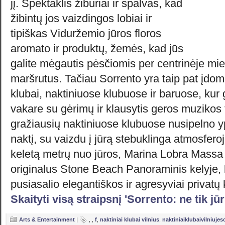
jį. Spektaklis žiburiai ir spalvas, kad
žibintų jos vaizdingos lobiai ir
tipiškas Viduržemio jūros floros
aromato ir produktų, žemės, kad jūs
galite mėgautis pėsčiomis per centrinėje mie
maršrutus. Tačiau Sorrento yra taip pat įdomus
klubai, naktiniuose klubuose ir baruose, kur 
vakare su gėrimų ir klausytis geros muzikos 
gražiausių naktiniuose klubuose nusipelno y
naktį, su vaizdu į jūrą stebuklinga atmosfero
keletą metrų nuo jūros, Marina Lobra Massa L
originalus Stone Beach Panoraminis kelyje, 
pusiasalio elegantiškos ir agresyviai privatų
Skaityti visą straipsnį 'Sorrento: ne tik jū
Arts & Entertainment
|
,
,
f
,
naktiniai klubai vilnius
,
naktiniaiklubaivilniujes